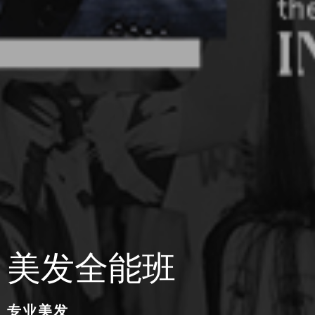
美发全能班
专业美发