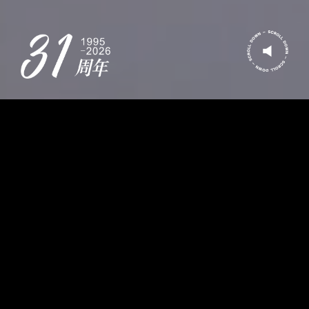
粤港芭莎重庆校区
重庆市粤港芭莎职业技能培训学校有限公司是重庆市渝中区人
力资源和社会保障局批准成立的成人职业技能培训学校（办学许可
证号：人民社3500103400000659）。
粤港芭莎美业学校创建于1995年，重庆校区坐落于交通便利、
环境优雅、人文气息浓郁的重庆市劳动人民文化宫内。常年开设美
发、美容、化妆、美甲美睫、半永久、小儿推拿、产后康复、中医