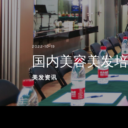
2022-10-19
国内美容美发培
美发资讯