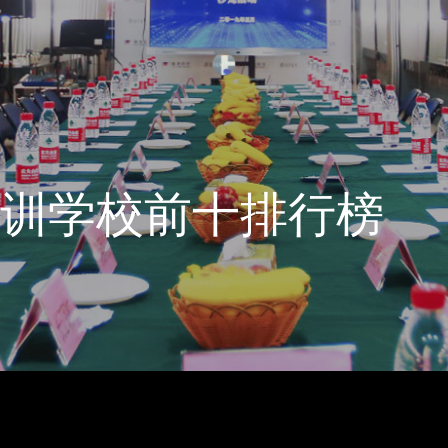
训学校前十排行榜