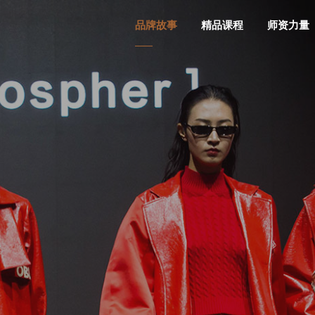
品牌故事
精品课程
师资力量
关于我们
美妆造型
学校动态
专业美发
校企合作
美容护理
荣誉资质
美甲美睫
商务合作
半永久
职业技能证书