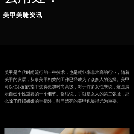
美甲美睫资讯
美甲是当代时尚流行的一种技术，也是就业率非常高的行业，随着
美甲的发展，从事美甲相关的工作已经成为了众多人的选择。美甲
可以使我们的指甲变得更加时尚高级，对于许多女性来说，这是展
示自己个性重要的一个细节。俗话说，手就是女人的第二张脸，那
么除了纤细娇嫩的手指外，时尚漂亮的美甲也显得尤为重要。