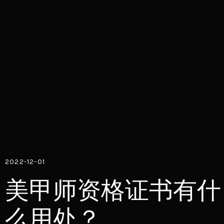
2022-12-01
美甲师资格证书有什
么用处？