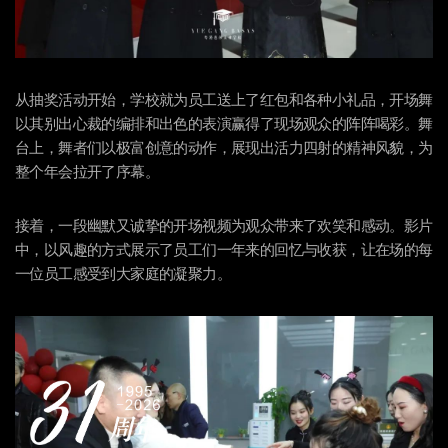
从抽奖活动开始，学校就为员工送上了红包和各种小礼品，开场舞
以其别出心裁的编排和出色的表演赢得了现场观众的阵阵喝彩。舞
台上，舞者们以极富创意的动作，展现出活力四射的精神风貌，为
整个年会拉开了序幕。
接着，一段幽默又诚挚的开场视频为观众带来了欢笑和感动。影片
中，以风趣的方式展示了员工们一年来的回忆与收获，让在场的每
一位员工感受到大家庭的凝聚力。