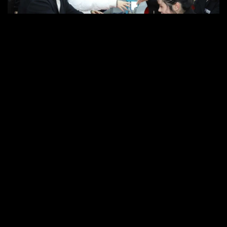
庄严的集体唱校歌环节更是让人感受到学校的团结与凝聚力。在激
昂的旋律中，员工们纷纷振臂高歌，展现出对学校的深厚归属感。
蔡老师的致辞更是为整个年会注入了深厚的情感。蔡老师以亲切的
语言回顾了过去一年的努力与收获，对全体员工的辛勤付出表示了
衷心的感谢，同时激励大家在新的一年里再创佳绩。