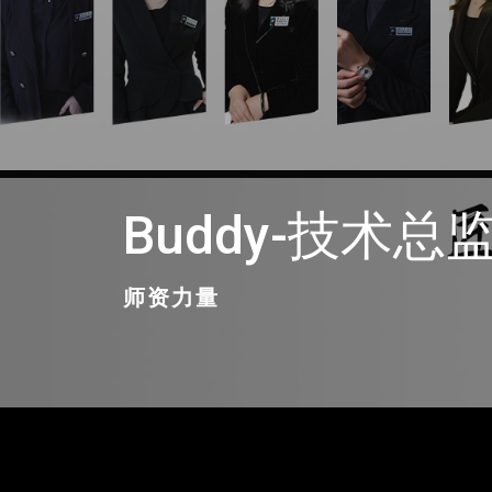
Buddy-技术总
师资力量